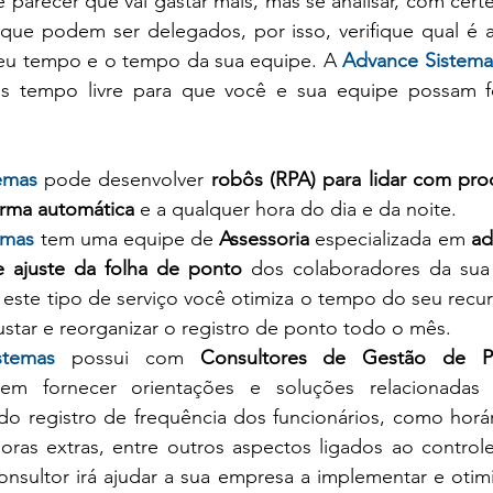
 parecer que vai gastar mais, mas se analisar, com certe
 que podem ser delegados, por isso, verifique qual é a
seu tempo e o tempo da sua equipe. A 
Advance Sistema
is tempo livre para que você e sua equipe possam f
emas
 pode desenvolver 
robôs (RPA) para lidar com proc
forma automática
 e a qualquer hora do dia e da noite. 
emas
tem uma equipe de 
Assessoria 
especializada em
 ad
 ajuste da folha de ponto
 dos colaboradores da sua
 este tipo de serviço você otimiza o tempo do seu recu
ustar e reorganizar o registro de ponto todo o mês.
stemas
possui com 
Consultores de Gestão de P
 em fornecer orientações e soluções relacionadas 
o registro de frequência dos funcionários, como horár
horas extras, entre outros aspectos ligados ao control
onsultor irá ajudar a sua empresa a implementar e otimi