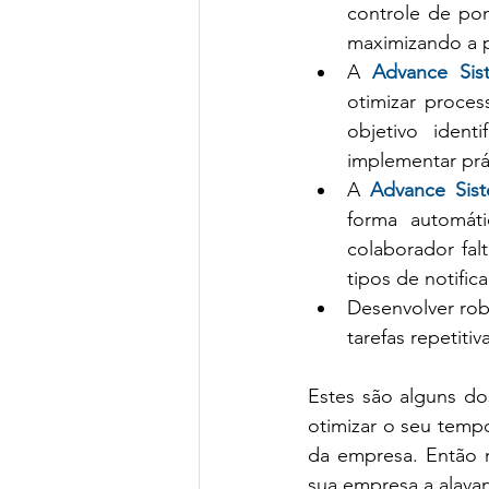
controle de pon
maximizando a p
A 
Advance Sis
otimizar proces
objetivo ident
implementar prát
A 
Advance Sis
forma automáti
colaborador fal
tipos de notific
Desenvolver rob
tarefas repetiti
Estes são alguns do
otimizar o seu temp
da empresa. Então 
sua empresa a alava