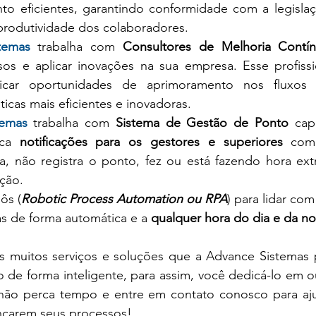
to eficientes, garantindo conformidade com a legislaçã
rodutividade dos colaboradores.
temas
trabalha com 
Consultores de Melhoria Contí
sos e aplicar inovações na sua empresa. Esse profiss
ificar oportunidades de aprimoramento nos fluxos 
icas mais eficientes e inovadoras.
temas 
trabalha com 
Sistema de Gestão de Ponto
 cap
ca 
notificações para os gestores e superiores 
com
ta, não registra o ponto, fez ou está fazendo hora extr
ação.
ôs (
Robotic Process Automation ou RPA
) para lidar co
vas de forma automática e a 
qualquer hora do dia e da no
s muitos serviços e soluções que a Advance Sistemas p
o de forma inteligente, para assim, você dedicá-lo em 
não perca tempo e entre em contato conosco para aj
ncarem seus processos!