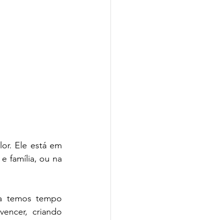
r. Ele está em 
 família, ou na 
a temos tempo 
encer, criando 