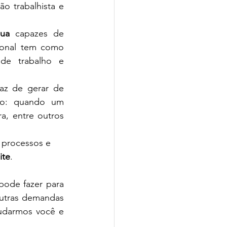
o trabalhista e 
nua
 capazes de 
ional tem como 
de trabalho e 
az de gerar de 
o: quando um 
a, entre outros 
m processos e 
ite
. 
ode fazer para 
outras demandas 
udarmos você e 