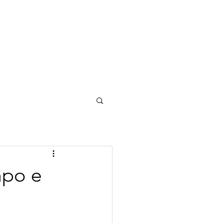
Acessar Conta
E
PARCEIROS
ARTIGOS
CONTATO
mpo e