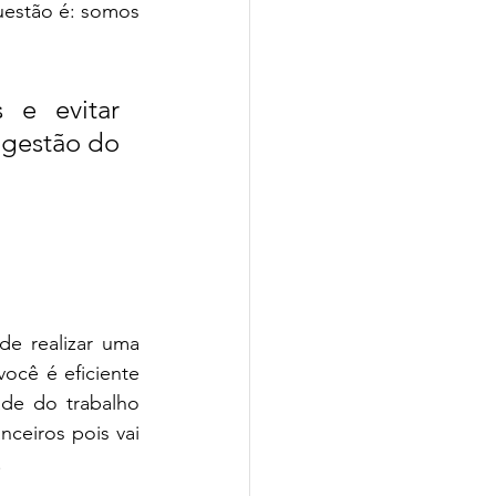
uestão é: somos 
 e evitar 
 gestão do 
e realizar uma 
cê é eficiente 
de do trabalho 
ceiros pois vai 
.