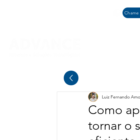
SANTOS: +55 (13) 4040-4181
Chame 
Comercial:
SÃO PAULO: +55 (11) 4293-0103
HOME
QUEM SOM
Luiz Fernando Amo
Como apr
tornar o 