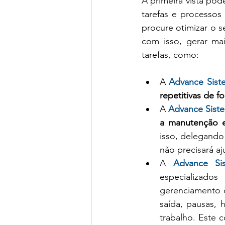
A primeira vista pode
tarefas e processos
procure otimizar o 
com isso, gerar ma
tarefas, como:
A
Advance Sist
repetitivas de 
A 
Advance Sist
a manutenção e
isso, delegando
não precisará aj
A 
Advance Si
especializados
gerenciamento d
saída, pausas, 
trabalho. Este c