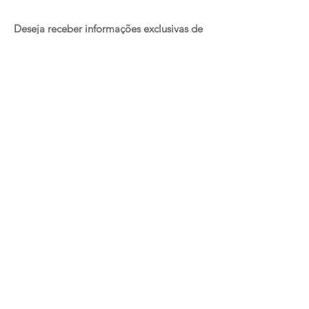
Deseja receber informações exclusivas de
nossos produtos e serviços?
Participar
FALE COM A GENTE
SANTOS / SP
Av. Affonso Penna, 312/314, sala 71,
Edifício Windsor,
Embaré, Santos, SP / São Paulo - Brasil
CEP 11020-000