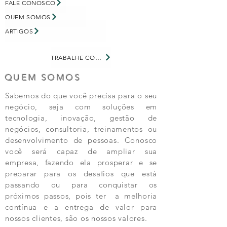
exigem o uso da digital por
FALE CONOSCO
alguns segundos – o leve toque
QUEM SOMOS
no tablet faz com que quantidade
ARTIGOS
de bactérias e organismos na tela
do dispositivo seja drasticamente
TRABALHE CONOSCO
minimizada, tornando a interação
asséptica.
QUEM SOMOS
Sabemos do que você precisa para o seu
negócio, seja com soluções em
tecnologia, inovação, gestão de
negócios, consultoria, treinamentos ou
desenvolvimento de pessoas. Conosco
você será capaz de ampliar sua
empresa, fazendo ela prosperar e se
preparar para os desafios que está
passando ou para conquistar os
próximos passos, pois ter a melhoria
contínua e a entrega de valor para
nossos clientes, são os nossos valores.