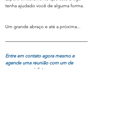
tenha ajudado você de alguma forma.
Um grande abraço e até a próxima...
Entre em contato agora mesmo e 
agende uma reunião com um de 
nossos especialistas.
Fontes: 
ABERJE (Associação Brasileira de 
Comunicação Empresarial)
Sistema de Gestão de Ponto - 
ifPonto